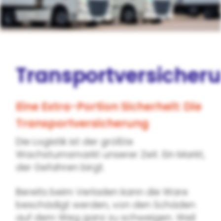
Transportversicher
Eine Extra-Portion Sicherheit: Die
Transportversicherung
Die Logistik ist der größte
Wachstumsmarkt unserer Zeit. Ein Markt,
der Gefahren birgt.
Bereits beim Verladen kann die Ware
beschädigt werden, von den Schäden
auf dem Weg ganz zu schweigen. Weil