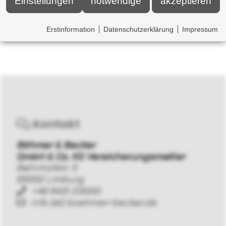
Einstellungen
notwendige
akzeptieren
Erstinformation
Datenschutzerklärung
Impressum
Kontakt
Böhmer & Becker
GmbH & Co. KG Versicherungsmakler
Bahnhofstr. 5
65552 Limburg
+49 6431 23000
info [at] boehmer-becker.de