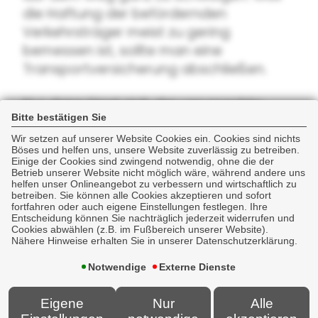
die Haftung der befördernden
Verkehrsträger meist zu gering
bemessen ist, sollte man eine
Transportversicherung abschließen.
Nur dann lässt sich der verursachte
Bitte bestätigen Sie
Schaden ausreichend ersetzen.
Wir setzen auf unserer Website Cookies ein. Cookies sind nichts
Böses und helfen uns, unsere Website zuverlässig zu betreiben.
Auch ein weltweiter
Einige der Cookies sind zwingend notwendig, ohne die der
Betrieb unserer Website nicht möglich wäre, während andere uns
Versicherungsschutz ist möglich.
helfen unser Onlineangebot zu verbessern und wirtschaftlich zu
betreiben. Sie können alle Cookies akzeptieren und sofort
fortfahren oder auch eigene Einstellungen festlegen. Ihre
Weiterführende Informationen zu
Entscheidung können Sie nachträglich jederzeit widerrufen und
diesem Thema finden Sie
hier
Cookies abwählen (z.B. im Fußbereich unserer Website).
Nähere Hinweise erhalten Sie in unserer Datenschutzerklärung.
Notwendige
Externe Dienste
Eigene
Nur
Alle