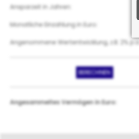
Ansparzeit in Jahren:
Monatliche Einzahlung in Euro:
Angenommene Wertentwicklung, z.B. 2% p.a.
Angesammeltes Vermögen in Euro: