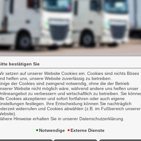
itte bestätigen Sie
ir setzen auf unserer Website Cookies ein. Cookies sind nichts Böses
nd helfen uns, unsere Website zuverlässig zu betreiben.
inige der Cookies sind zwingend notwendig, ohne die der Betrieb
nserer Website nicht möglich wäre, während andere uns helfen unser
nlineangebot zu verbessern und wirtschaftlich zu betreiben. Sie könne
lle Cookies akzeptieren und sofort fortfahren oder auch eigene
elches Sie bei einer regelmäßigen monatliche
instellungen festlegen. Ihre Entscheidung können Sie nachträglich
ederzeit widerrufen und Cookies abwählen (z.B. im Fußbereich unserer
ebsite).
n keine Gewähr übernommen werden. Die durchg
ähere Hinweise erhalten Sie in unserer Datenschutzerklärung.
ie uns, wenn Sie Unstimmigkeiten feststellen soll
Notwendige
Externe Dienste