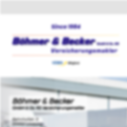
Böhmer & Becker
GmbH & Co. KG Versicherungsmakler
Bahnhofstr. 5
65552 Limburg